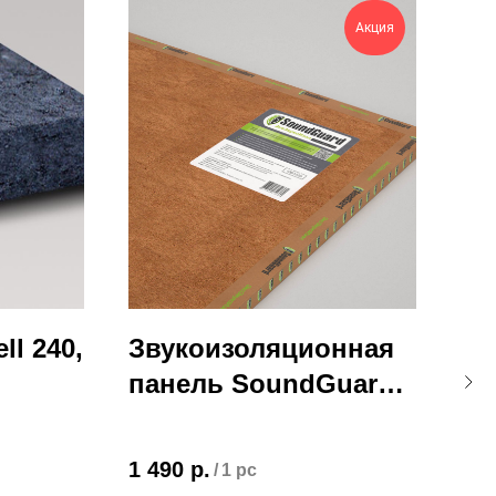
Акция
ll 240,
Звукоизоляционная
Ви
панель SoundGuard
ЭкоЗвукоИзол
4 1
1 490
р.
/
1 pc
Рул