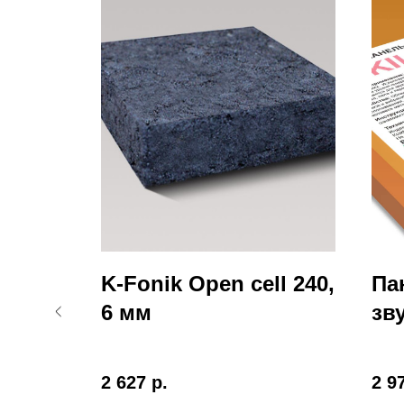
нная
K-Fonik Open cell 240,
Па
uard
6 мм
зв
Ti
2 627
р.
2 9