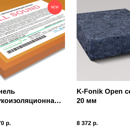
NEW
нель
K-Fonik Open ce
укоизоляционная
20 мм
cho Kill Sound
70
р.
8 372
р.