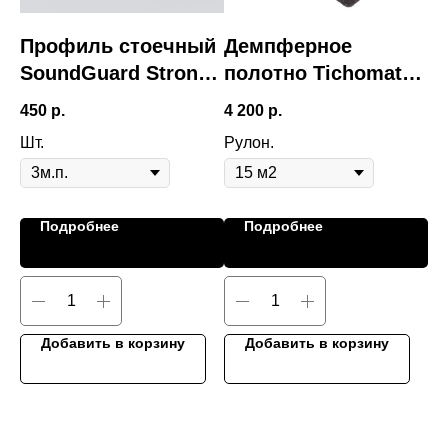
с
Профиль стоечный
Демпферное
В
SoundGuard Strong
полотно Tichomat
п
ПС-2 50/50
300
450
р.
4 200
р.
19
Шт.
Рулон.
Подробнее
Подробнее
Добавить в корзину
Добавить в корзину