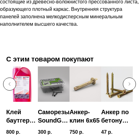
состоящие из древесно-волокнистого прессованного листа,
образующего плотный каркас. Внутренняя структура
панелей заполнена мелкодисперсным минеральным
наполнителем высшего качества.
С этим товаром покупают
о
Клей
Саморезы
Анкер-
Анкер по
П
ны
баутгер
SoundGua
клин 6х65
бетону
п
(bautger)
rd ГМ 3,5
TichoAnke
ы
800
р.
300
р.
750
р.
47
р.
24
т
х 32
r 7,5 х 75
н