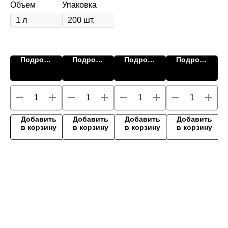
о
Объем
Упаковка
Шт
мм
ю
Ги
S
rd
П
Подробнее
Подробнее
Подробнее
Подробнее
ть
Добавить
Добавить
Добавить
Добавить
ну
в корзину
в корзину
в корзину
в корзину